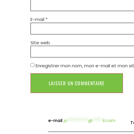
E-mail
*
Site web
Enregistrer mon nom, mon e-mail et mon si
e-mail
jo
**********
@
*****
il.com
T