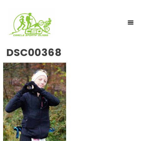
NOS 
INSCRIPTIO
DSC00368