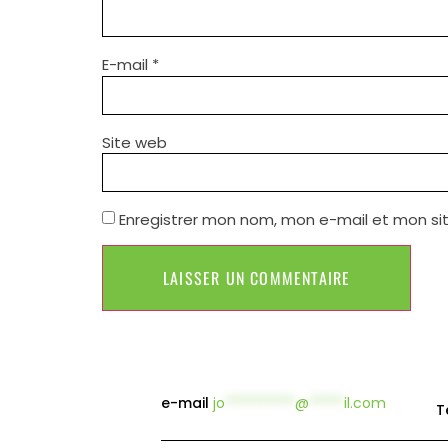
E-mail
*
Site web
Enregistrer mon nom, mon e-mail et mon si
e-mail
jo
**********
@
*****
il.com
T