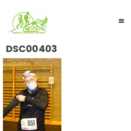
NOS 
INSCRIPTIO
DSC00403