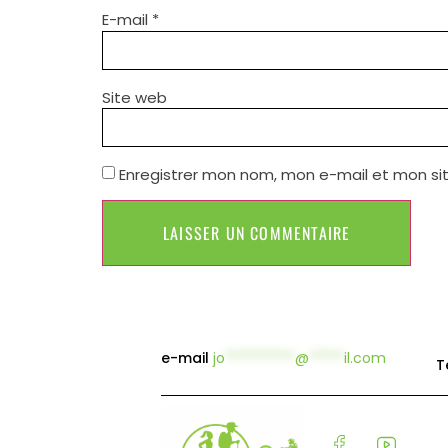
E-mail
*
Site web
Enregistrer mon nom, mon e-mail et mon si
e-mail
jo
**********
@
*****
il.com
T