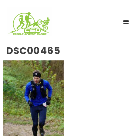
NOS 
INSCRIPTIO
DSC00465