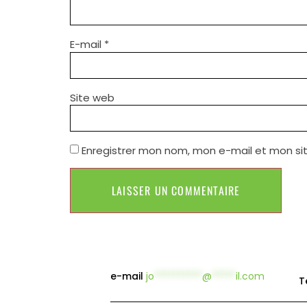
E-mail
*
Site web
Enregistrer mon nom, mon e-mail et mon si
e-mail
jo
**********
@
*****
il.com
T