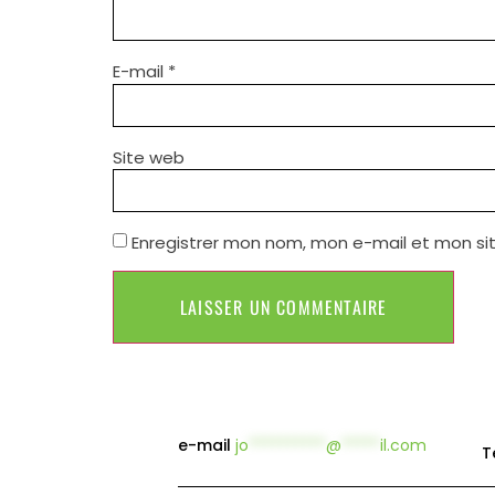
E-mail
*
Site web
Enregistrer mon nom, mon e-mail et mon si
e-mail
jo
**********
@
*****
il.com
T