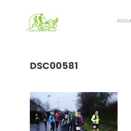
ACCUE
DSC00581