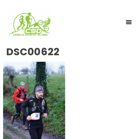
NOS 
INSCRIPTIO
DSC00622