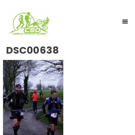
NOS 
INSCRIPTIO
DSC00638