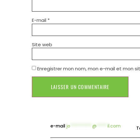
E-mail
*
Site web
Enregistrer mon nom, mon e-mail et mon si
e-mail
jo
**********
@
*****
il.com
T