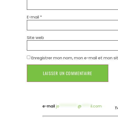
E-mail
*
Site web
Enregistrer mon nom, mon e-mail et mon si
e-mail
jo
**********
@
*****
il.com
T