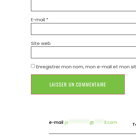
E-mail
*
Site web
Enregistrer mon nom, mon e-mail et mon si
e-mail
jo
**********
@
*****
il.com
T