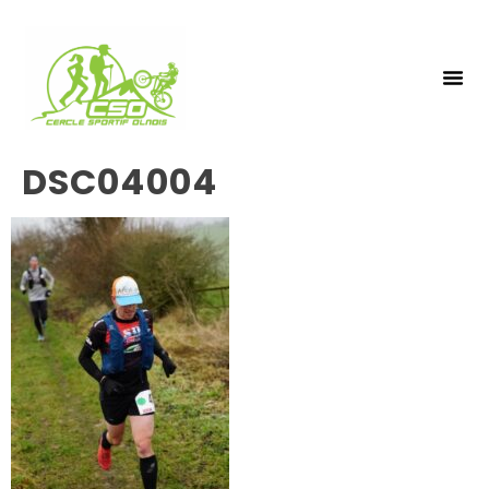
NOS 
INSCRIPTIO
DSC04004