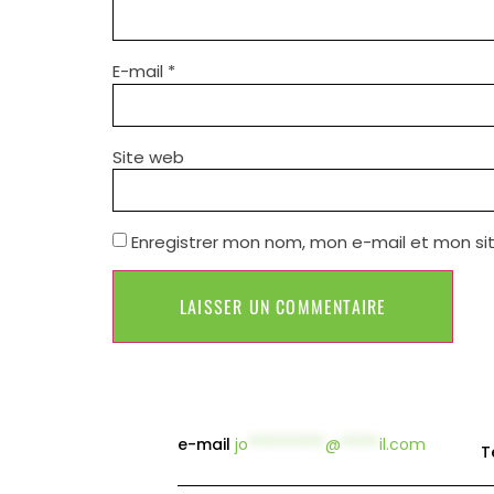
E-mail
*
Site web
Enregistrer mon nom, mon e-mail et mon si
e-mail
jo
**********
@
*****
il.com
T