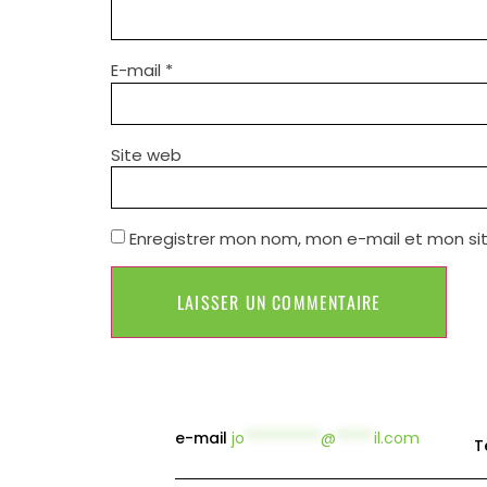
E-mail
*
Site web
Enregistrer mon nom, mon e-mail et mon si
e-mail
jo
**********
@
*****
il.com
T