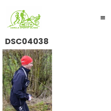
NOS 
INSCRIPTIO
DSC04038