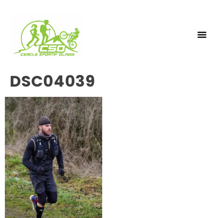
NOS 
INSCRIPTIO
DSC04039