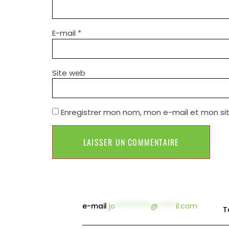
E-mail
*
Site web
Enregistrer mon nom, mon e-mail et mon si
e-mail
jo
**********
@
*****
il.com
T