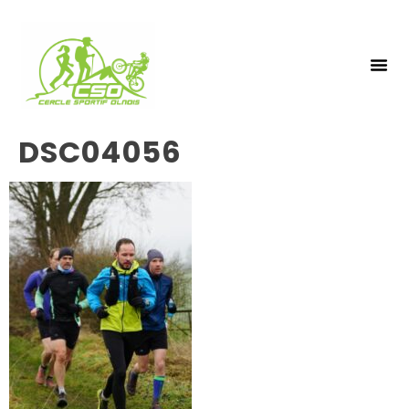
NOS 
INSCRIPTIO
DSC04056