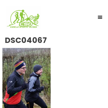
NOS 
INSCRIPTIO
DSC04067