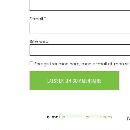
E-mail
*
Site web
Enregistrer mon nom, mon e-mail et mon si
e-mail
jo
**********
@
*****
il.com
T