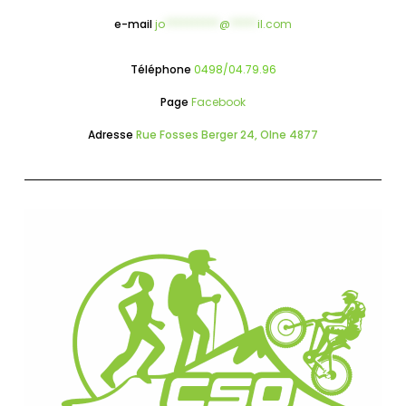
e-mail
jo
**********
@
*****
il.com
Téléphone
0498/04.79.96
Page
Facebook
Adresse
Rue Fosses Berger 24, Olne 4877