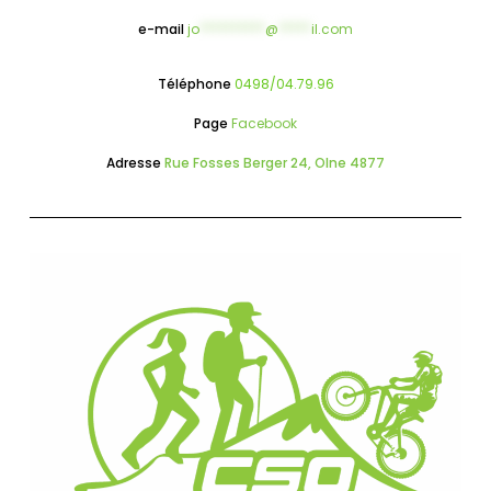
e-mail
jo
**********
@
*****
il.com
Téléphone
0498/04.79.96
Page
Facebook
Adresse
Rue Fosses Berger 24, Olne 4877