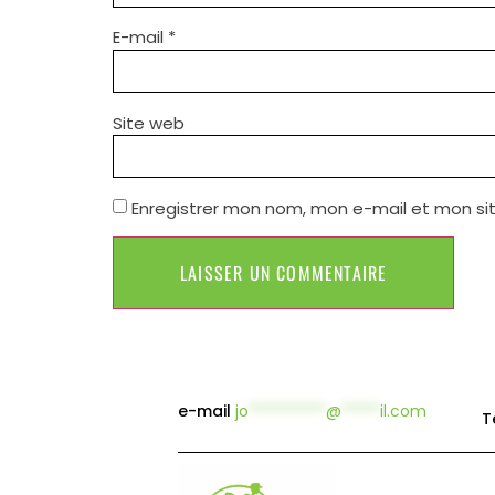
E-mail
*
Site web
Enregistrer mon nom, mon e-mail et mon si
e-mail
jo
**********
@
*****
il.com
T